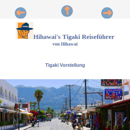
Hihawai's Tigaki Reiseführer
von Hihawai
Tigaki Vorstellung