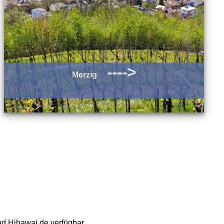
---->
Merzig
nd Hihawai.de verfügbar.