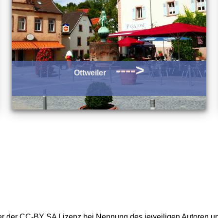
---->
Ottweiler
ter der CC-BY SA Lizenz bei Nennung des jeweiligen Autoren u