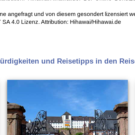
e angefragt und von diesem gesondert lizensiert w
SA 4.0 Lizenz. Attribution: Hihawai/Hihawai.de
rdigkeiten und Reisetipps in den Reise