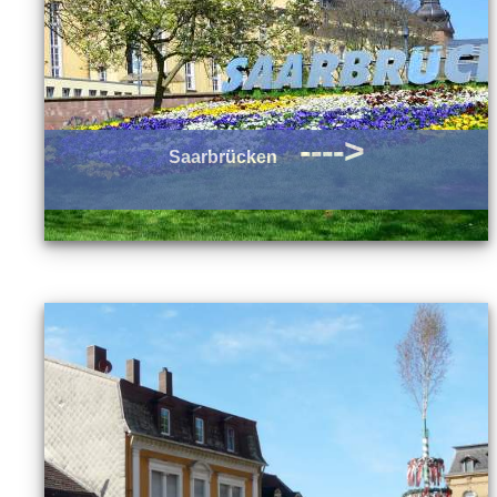
---->
Saarbrücken