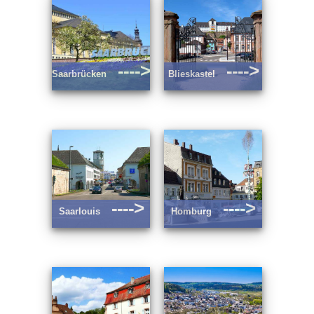
---->
---->
Saarbrücken
Blieskastel
---->
---->
Saarlouis
Homburg