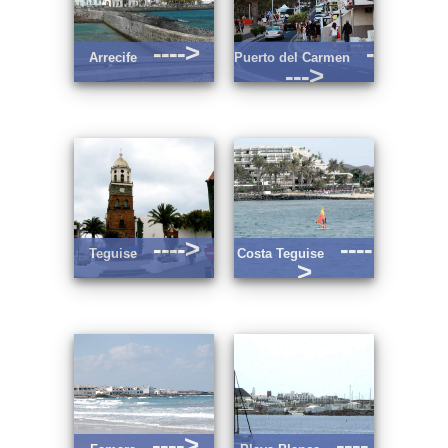
---->
-
Arrecife
Puerto del Carmen
--->
---->
----
Teguise
Costa Teguise
>
---->
----