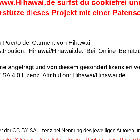
ww.Hihawai.de surfst du cookiefrei und
rstütze dieses Projekt mit einer Patensc
n Puerto del Carmen, von Hihawai
ibution: Hihawai/Hihawai.de. Bei Online Benutzu
e angefragt und von diesem gesondert lizensiert w
SA 4.0 Lizenz. Attribution: Hihawai/Hihawai.de
ter der CC-BY SA Lizenz bei Nennung des jeweiligen Autoren u
tseite
-
Sitemap
-
Projektinfo
-
Unsere aktuellen Flyer
-
Unsere P