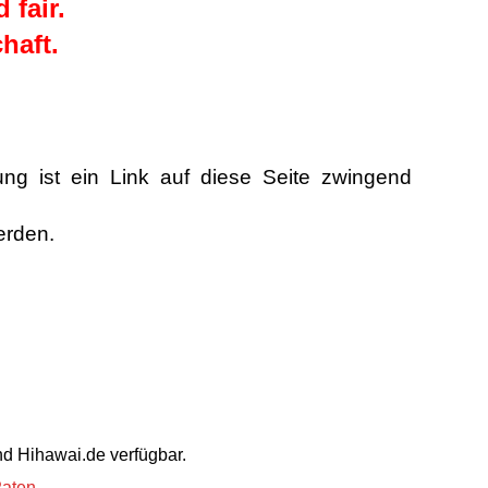
 fair.
haft.
ng ist ein Link auf diese Seite zwingend
erden.
nd Hihawai.de verfügbar.
aten